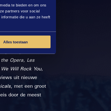
 media te bieden en om ons
l bekend gemaakt dat
ze partners voor social
n Susanna Klibansky
nformatie die u aan ze heeft
 waar musicals en
Alles toestaan
ing. De grootste
 the Opera,
Les
, We Will Rock You,
eviews uit nieuwe
icals
, met een groot
reis door de meest