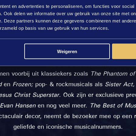
ent en advertenties te personaliseren, om functies voor social
o Dome op zaterdag 29 juni 2024.
Eerder was a
. Ook delen we informatie over uw gebruik van onze site met on
 René van Kooten, Gaia Aikman, Michel Mulder e
e. Deze partners kunnen deze gegevens combineren met andere i
erzameld op basis van uw gebruik van hun services.
optreden.
cals
belooft een onvergetelijke show te worden,
Weigeren
 samenkomen in een unieke en betoverende ervar
men voorbij uit klassiekers zoals
The Phantom of
ed
en
Frozen;
pop- & rockmusicals als
Sister Act
esus Christ Superstar
. Ook zijn er exclusieve pr
 Evan Hansen
en nog veel meer.
The Best of Mus
ectaculair decor, neemt de bezoeker mee op een 
geliefde en iconische musicalnummers.