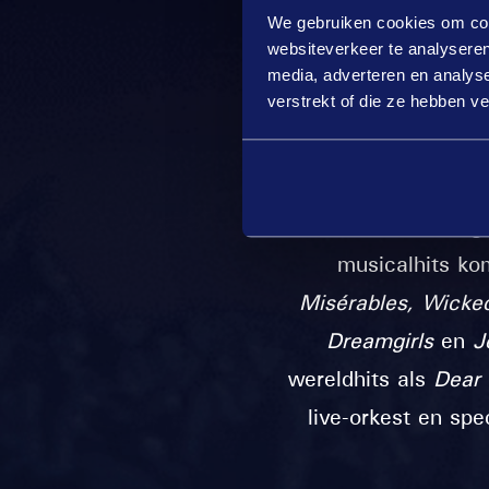
We gebruiken cookies om cont
Musicals
in de Zigg
websiteverkeer te analyseren
Willemijn Verkaik,
media, adverteren en analys
verstrekt of die ze hebben v
The Best of Musi
concertbeleving
musicalhits ko
Misérables, Wick
Dreamgirls
en
J
wereldhits als
Dear
live-orkest en sp