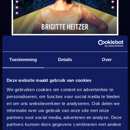
Zojuist is bekend geworden dat Brigitte Heitzer
toegevoegd is aan de line-up van
The Best of
Toestemming
Details
Over
Musicals
Live in de Ziggo Dome. Momenteel
schittert ze in
Mamma Mia!
Eerder heeft ze de
Deze website maakt gebruik van cookies
hoofdrol in de musical
Evita
mogen spelen.
We gebruiken cookies om content en advertenties te
personaliseren, om functies voor social media te bieden
en om ons websiteverkeer te analyseren. Ook delen we
Brigitte is op 29 juni samen te zien met Willemijn
informatie over uw gebruik van onze site met onze
Verkaik, René van Kooten, Freek Bartels, Gaia
partners voor social media, adverteren en analyse. Deze
Aikman, April Darby, Magtel de Laat en special
partners kunnen deze gegevens combineren met andere
guests Michel Mulder en Susanna Klibansky.
The