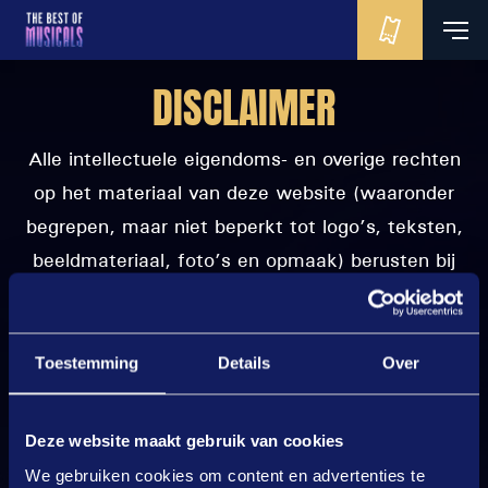
DISCLAIMER
Alle intellectuele eigendoms- en overige rechten
op het materiaal van deze website (waaronder
begrepen, maar niet beperkt tot logo’s, teksten,
beeldmateriaal, foto’s en opmaak) berusten bij
MediaLane B.V. dan wel bij de originele
rechthebbende(n). Verdere openbaarmaking
en/of verveelvoudiging van (onderdelen van) dit
Toestemming
Details
Over
materiaal zonder voorafgaande schriftelijke
toestemming van MediaLane B.V. is uitdrukkelijk
Deze website maakt gebruik van cookies
niet toegestaan en is onrechtmatig. Voor
We gebruiken cookies om content en advertenties te