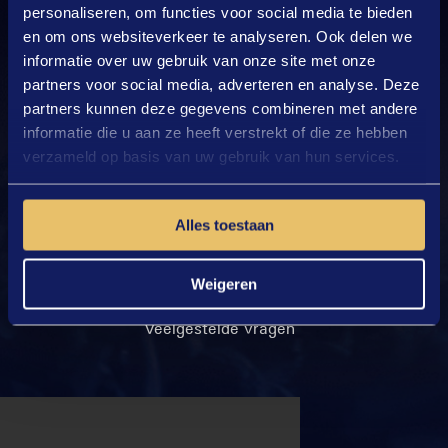
contact: MediaLane, Veemkade 562, 1019 HM,
personaliseren, om functies voor social media te bieden
en om ons websiteverkeer te analyseren. Ook delen we
Amsterdam. Tel: 00 31 20 238 0600.
informatie over uw gebruik van onze site met onze
partners voor social media, adverteren en analyse. Deze
partners kunnen deze gegevens combineren met andere
informatie die u aan ze heeft verstrekt of die ze hebben
Geproduceerd door:
verzameld op basis van uw gebruik van hun services.
Alles toestaan
Privacy- en Cookiebeleid
Disclaimer
Weigeren
Pers
Veelgestelde vragen