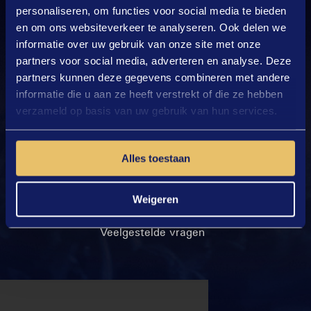
personaliseren, om functies voor social media te bieden
en om ons websiteverkeer te analyseren. Ook delen we
informatie over uw gebruik van onze site met onze
partners voor social media, adverteren en analyse. Deze
partners kunnen deze gegevens combineren met andere
informatie die u aan ze heeft verstrekt of die ze hebben
verzameld op basis van uw gebruik van hun services.
Geproduceerd door:
Alles toestaan
Privacy- en Cookiebeleid
Disclaimer
Weigeren
Pers
Veelgestelde vragen