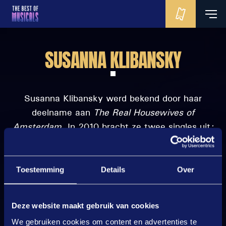
SUSANNA KLIBANSKY
Susanna Klibansky werd bekend door haar
deelname aan
The Real Housewives of
Amsterdam
. In 2010 bracht ze twee singles uit
:
Off the Hook
en
Pop Goes The Bottle
. Ze kwam
voor het eerst in aanraking met de
musicalwereld in het programma
Stars On
Toestemming
Details
Over
Stage
waar ze derde werd.
Deze website maakt gebruik van cookies
We gebruiken cookies om content en advertenties te