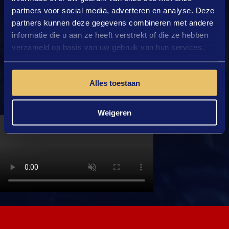
partners voor social media, adverteren en analyse. Deze
partners kunnen deze gegevens combineren met andere
Privacy- en Cookiebeleid
informatie die u aan ze heeft verstrekt of die ze hebben
Disclaimer
verzameld op basis van uw gebruik van hun services.
Pers
Veelgestelde vragen
Alles toestaan
Weigeren